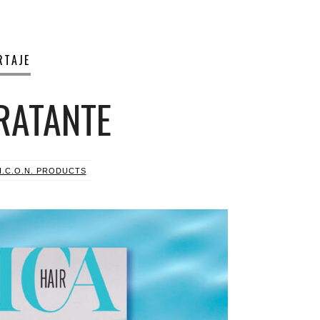
RTAJE
RATANTE
I.C.O.N. PRODUCTS