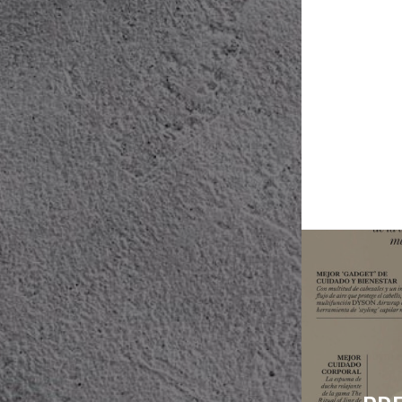
Naveg
de
entrad