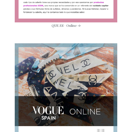
QUE.ES · Online ➩