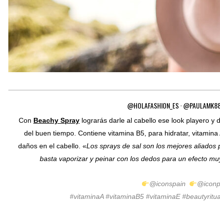
@HOLAFASHION_ES · @PAULAMK88 
Con
Beachy Spray
lograrás darle al cabello ese look playero y
del buen tiempo. Contiene vitamina B5, para hidratar, vitamina 
daños en el cabello. «
Los sprays de sal son los mejores aliados
basta vaporizar y peinar con los dedos para un efecto m
@iconspain
@iconp
#vitaminaA #vitaminaB5 #vitaminaE #beautyrit