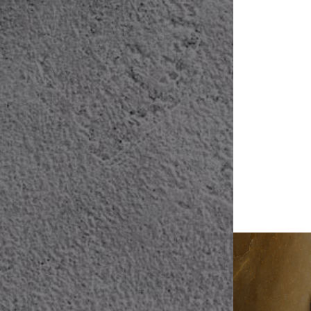
Naveg
de