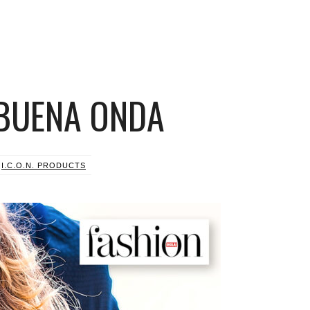
 BUENA ONDA
R
I.C.O.N. PRODUCTS