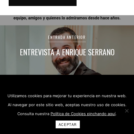
Navegación
de
ENTRADA ANTERIOR
entradas
ENTREVISTA A ENRIQUE SERRANO
Utilizamos cookies para mejorar tu experiencia en nuestra web.
ENTRADA SIGUIENTE
Al navegar por este sitio web, aceptas nuestro uso de cookies.
I.C.O.N. EN LOS PREMIOS FORQUÉ 2021
Consulta nuestra
Política de Cookies pinchando aquí
.
ACEPTAR