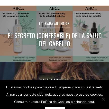
Navegación
de
ENTRADA ANTERIOR
entradas
EL SECRETO (CONFESABLE) DE LA SALUD
DEL CABELLO
ENTRADA SIGUIENTE
Utilizamos cookies para mejorar tu experiencia en nuestra web.
CÓMO TENER EL PELO SANO, FUERTE Y
Al navegar por este sitio web, aceptas nuestro uso de cookies.
CON BRILLO
Consulta nuestra
Política de Cookies pinchando aquí
.